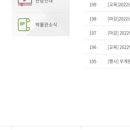
관람안내
199
[교육]202
198
[마감]202
박물관소식
197
[마감] 20
196
[교육] 202
195
[행사] 무