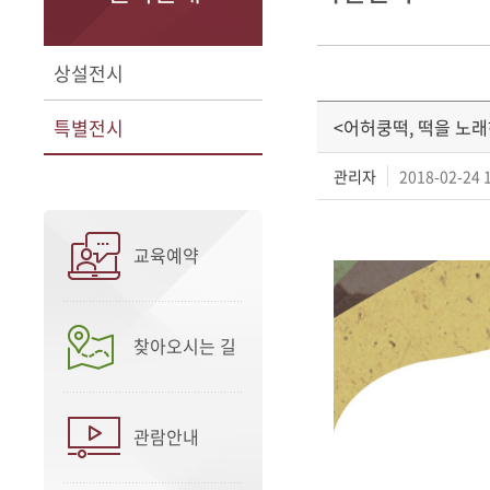
상설전시
특별전시
<어허쿵떡, 떡을 노
관리자
2018-02-24 
교육예약
찾아오시는 길
관람안내