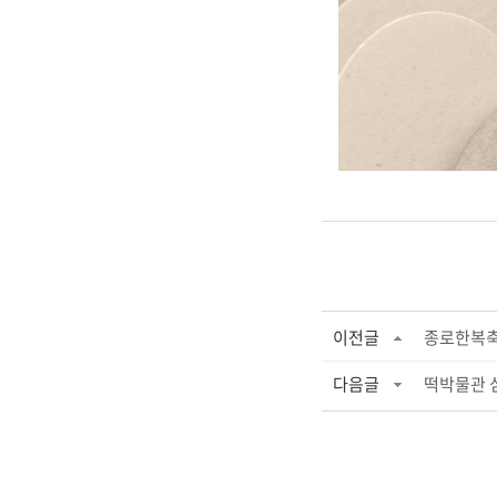
이전글
종로한복축
다음글
떡박물관 심