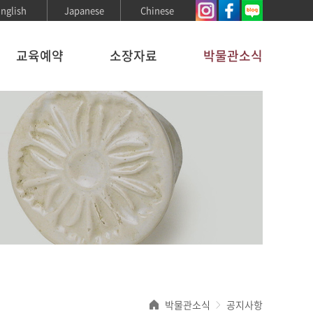
nglish
Japanese
Chinese
교육예약
소장자료
박물관소식
박물관소식
공지사항
>